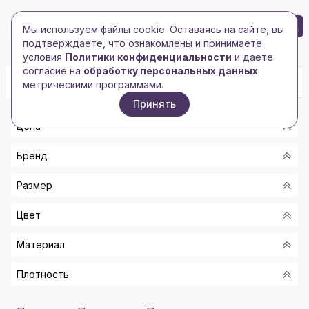
БРЕНД-ЛОГО
0
Мы используем файлы cookie. Оставаясь на сайте, вы
Toggle navigation
Toggle navigation
подтверждаете, что ознакомлены и принимаете
Главная
/
Толстовки
/
Оверсайз толстовки
условия
Политики конфиденциальности
и даете
согласие на
обработку персональных данных
метрическими программами.
Принять
Цена
Бренд
От
Размер
До
MOLTI
Цвет
SOL'S
Показать
XS-S
US BASIC
Материал
M-L
БЕЛЫЙ МЕЛАНЖ
СОЛЬ
XL-2XL
Плотность
ЧЕРНЫЙ
80% ХЛОПОК, 20% ПОЛИЭСТЕР
6
БЕЛЫЙ
6