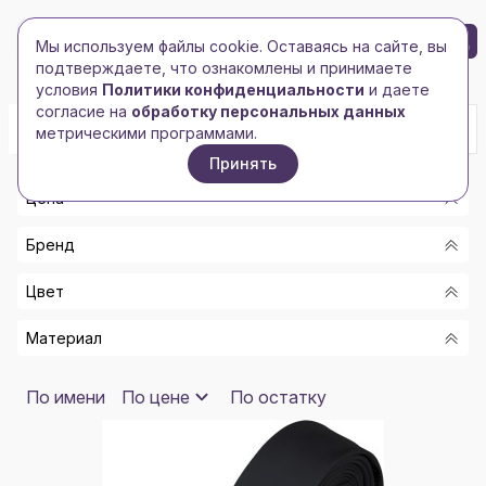
БРЕНД-ЛОГО
0
Мы используем файлы cookie. Оставаясь на сайте, вы
Toggle navigation
Toggle navigation
подтверждаете, что ознакомлены и принимаете
Главная
/
Флажная продукция
/
Галстуки
условия
Политики конфиденциальности
и даете
согласие на
обработку персональных данных
метрическими программами.
Принять
Цена
Бренд
От
Цвет
До
SOL'S
Материал
WILLIAM LLOYD
Показать
ЧЕРНЫЙ/БЕЛЫЙ, БОРДОВЫЙ
МОРСКАЯ ВОЛНА
2
КЕРАМИКА, ПОЛИЭСТЕР
По имени
По цене
По остатку
КОРИЧНЕВЫЙ
МИКРОФАЗА
ФИОЛЕТОВЫЙ
100% ШЕЛК