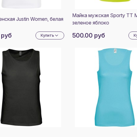
МЕЛ
НЕОН
ЖЕЛ
Майка мужская Sporty TT 
нская Justin Women, белая
зеленое яблоко
ЛАЙМ
 руб
500.00 руб
БИРЮ
Купить
К
НЕОН
ОРАН
ЛИЛО
ЭБЕН
ФУКС
НЕОН
ЗЕЛЕ
ЧЕРН
НЕОН
ЖЕЛТ
ЧЕРН
НЕОН