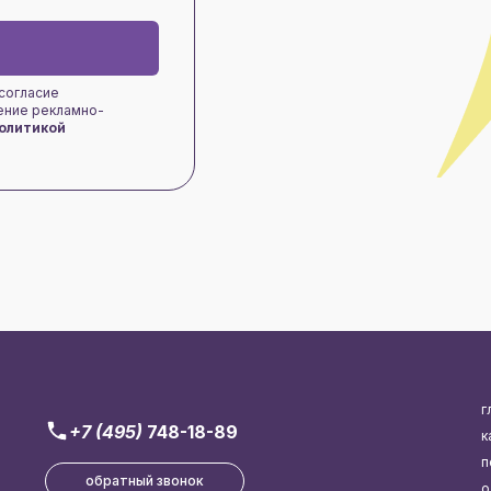
 согласие
чение рекламно-
олитикой
г
+7 (495)
748-18-89
к
п
обратный звонок
о