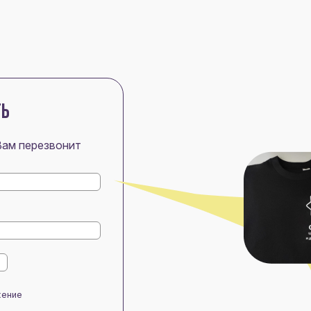
ТЬ
Вам перезвонит
жение