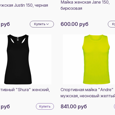
КОРА
Майка женская Jane 150,
жская Justin 150, черная
ЧЕРН
бирюзовая
ФИОЛ
НЕОН
 руб
600.00 руб
Купить
К
ЗЕЛЕ
ЯРКО
СИНИ
НЕОН
КОРА
ТЕМН
СИНИ
тивный "Shura" женский,
Спортивная майка "Andre"
мужская, неоновый желты
 руб
841.00 руб
Купить