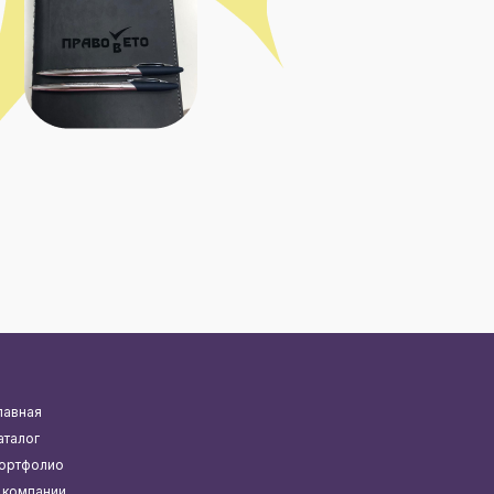
лавная
аталог
ортфолио
 компании