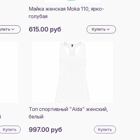
ЛЛОВЫЙ/
ЫЙ
Майка женская Moka 110, ярко-
голубая
ЕТОВЫЙ
ОВЫЙ
615.00 руб
упить
Купить
НЫЙ
-СИНИЙ
Й НЭЙВИ
ОВЫЙ
ЛЛОВЫЙ
О-
Й
Топ спортивный "Aida" женский,
й
белый
997.00 руб
Купить
Купить