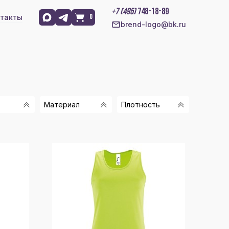
+7 (495)
748-18-89
такты
0
brend-logo@bk.ru
Материал
Плотность
ОВЫЙ
92% ПОЛИЭСТЕР 8%
155 Г/М2
ЛОВЫЙ
ЭЛАСТАН
140 Г/М2
ЗОВЫЙ/
ОСНОВНОЕ ПОЛОТНО
ОВЫЙ
100% ПОЛИЭСТЕР,
160 Г/М2
ВСТАВКИ 100%
НЫЙ/
МИКРОПЕРФОРИРОВАННЫЙ
ОВЫЙ
145 Г/М2
ПОЛИЭСТЕР
Й
120 Г/М2
100%
МИКРОПЕРФОРИРОВАННЫЙ
Й
ПОЛИЭСТЕР
14