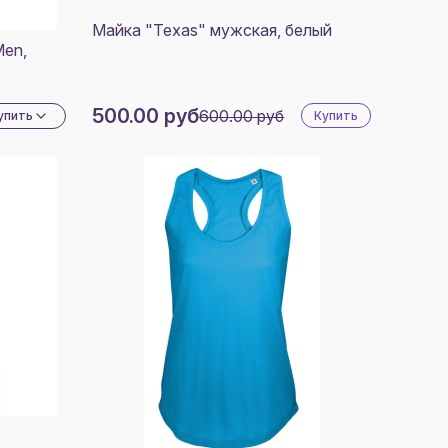
АНЖ
Майка "Texas" мужская, белый
ОВЫЙ
ТЫЙ
Men,
ОВЫЙ
500.00 руб
600.00 руб
ЗОВЫЙ
упить
Купить
ОВЫЙ
ЖЕВЫЙ
ВЫЙ
ОВЫЙ
ИЯ
ОВЫЙ
НЫЙ/
ЫЙ
ОВЫЙ
ЫЙ/
ЫЙ
ОВЫЙ