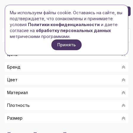
БРЕНД-ЛОГО
0
Мы используем файлы cookie. Оставаясь на сайте, вы
Toggle navigation
Toggle navigation
подтверждаете, что ознакомлены и принимаете
Главная
/
Спорт, отдых, туризм
/
Наборы для пикника
условия
Политики конфиденциальности
и даете
согласие на
обработку персональных данных
метрическими программами.
Принять
Цена
Бренд
От
Цвет
До
-
Материал
APOLLO
Показать
ТЕМНО-КОРИЧНЕВЫЙ/БОРДОВЫЙ, СЕРЕБРИСТЫЙ
HARD WORK
Плотность
НАТУРАЛЬНЫЙ/СЕРЕБРИСТЫЙ, ЧЕРНЫЙ
ПОЛИЭСТЕР/НЕРЖАВЕЮЩАЯ CТАЛЬ/ПЛАСТИК
MID-OCEANGIFT
НЕ ЗАДАН URL ТЕГА!
ЧЕРНЫЙ С СЕРЕБРИСТЫМ
СПЛИТ-КОЖА/НАТУРАЛЬНАЯ КОЖА/НЕРЖАВЕЮЩАЯ
Размер
300D
СТАЛЬ
MOLTI
СЕРЫЙ С ЧЕРНЫМ
СПЛИТ-КОЖА/НАТУРАЛЬНАЯ КОЖА, НЕРЖАВЕЮЩАЯ