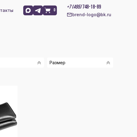
+7 (495)
748-18-89
такты
0
brend-logo@bk.ru
Размер
Й
2
ЫЙ
Й
2