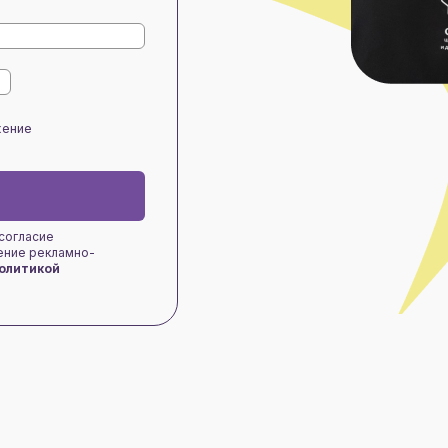
жение
 согласие
чение рекламно-
олитикой