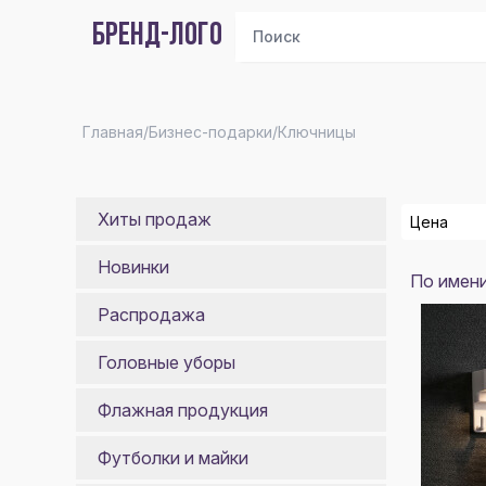
БРЕНД-ЛОГО
Главная
/
Бизнес-подарки
/
Ключницы
Хиты продаж
Цена
Новинки
По имен
От
Распродажа
До
Головные уборы
Флажная продукция
Футболки и майки