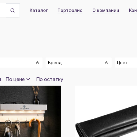
Портфолио
О компании
Кон
Каталог
Бренд
Цвет
CPEN
СИНИ
и
По цене
По остатку
СДЕЛАНО В РОССИИ
ЧЕРН
БЕЛЫ
Показать
2