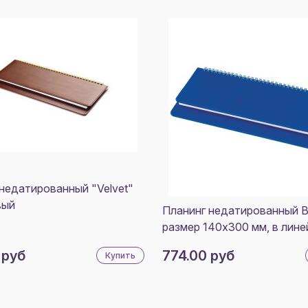
недатированный "Velvet"
вый
Планинг недатированный B
размер 140х300 мм, в лине
 руб
774.00 руб
Купить