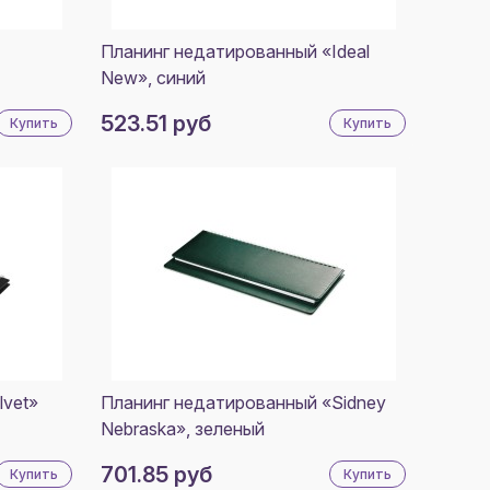
Планинг недатированный «Ideal
New», синий
523.51 руб
Купить
Купить
lvet»
Планинг недатированный «Sidney
Nebraska», зеленый
701.85 руб
Купить
Купить