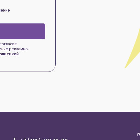
жение
 согласие
чение рекламно-
олитикой
г