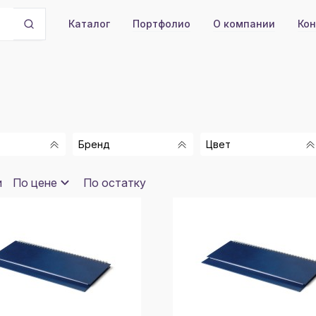
Портфолио
О компании
Кон
Каталог
Бренд
Цвет
ALT_ACTION
СИНИЙ
и
По цене
По остатку
АЛЬТ
ЧЕРНЫЙ
БОРДОВЫЙ
казать
8
КОРИЧНЕВЫЙ
ТЕМНО-СИНИЙ
ЗЕЛЕНЫЙ