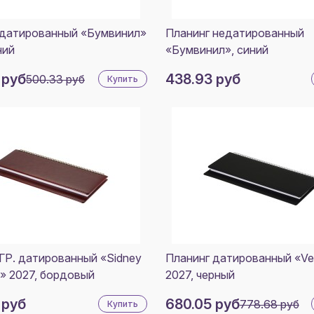
КРАСНЫЙ
 датированный «Бумвинил»
Планинг недатированный
СЕРЫЙ
ний
«Бумвинил», синий
8
 руб
438.93 руб
500.33 руб
Купить
ГР. датированный «Sidney
Планинг датированный «Ve
» 2027, бордовый
2027, черный
 руб
680.05 руб
778.68 руб
Купить