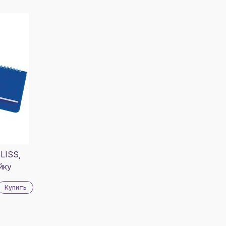
LISS,
йку
Купить