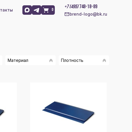
+7 (495)
748-18-89
такты
0
brend-logo@bk.ru
Материал
Плотность
БУМВИНИЛ
70 Г/М2
ИСКУССТВЕННАЯ
8
КОЖА
ИСКУССТВЕННАЯ
КОЖА НА
БУМАЖНОЙ
ОСНОВЕ
8