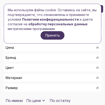
БРЕНД-ЛОГО
0
Мы используем файлы cookie. Оставаясь на сайте, вы
Toggle navigation
Toggle navigation
подтверждаете, что ознакомлены и принимаете
Главная
/
Ручки, карандаши,
/
Ручки
условия
Политики конфиденциальности
и даете
маркеры
металлические
согласие на
обработку персональных данных
метрическими программами.
Принять
Цена
Бренд
От
Цвет
До
-
Материал
1
Показать
СЕРЕБРИСТЫЙ, ЗОЛОТИСТЫЙ
AVENUE
Размер
СЕРЫЙ, СЕРЕБРИСТЫЙ
ЛАТУНЬ
B1
БУРГУНДИ
ДЕРЕВО/МЕТАЛЛ
СИНИЕ ЧЕРНИЛА
По имени
По цене
По остатку
BRUNO VISCONTI