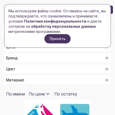
БРЕНД-ЛОГО
0
Мы используем файлы cookie. Оставаясь на сайте, вы
Toggle navigation
Toggle navigation
подтверждаете, что ознакомлены и принимаете
Главная
/
Дом
/
Интерьерные подарки
условия
Политики конфиденциальности
и даете
согласие на
обработку персональных данных
метрическими программами.
Принять
Цена
Бренд
От
Цвет
До
-
Материал
DIGMA
ШКАФ- КОРИЧНЕВЫЙ/ПРОЗРАЧНЫЙ, ЗНАК ЗОДИАКА-
Показать
БРОНЗОВЫЙ/ЗЕЛЕНЫЙ
HAPPY GIFTS
МЕТАЛЛ, ПОСЕРЕБРЕНИЕ
По имени
По цене
По остатку
ЗЕЛЕНЫЙ, КРАСНЫЙ, БЕЛЫЙ
HOUSE DESIGN
ШКАФ- ПЛАСТИК/СТЕКЛО/БАГЕТНЫЙ ПРОФИЛЬ, ЗНАК
ШАМПУРА- СЕРЕБРИСТЫЙ/ЗОЛОИСТЫЙ/ТЕМНО-
ЗОДИАКА- БРОНЗА ПАТИНИРОВАННАЯ, ЗМЕЕВИК
КОРИЧНЕВЫЙ, ДИПЛОМАТ- БОРДОВЫЙ/ЗОЛОТИСТЫЙ
INDIVO
НЕРЖАВЕЮЩАЯ СТАЛЬ/ДЕРЕВО, ДИПЛОМАТ-
ФУТЛЯР- ТЕМНО-КОРИЧНЕВЫЙ/БОРДОВЫЙ, СТОПКИ-