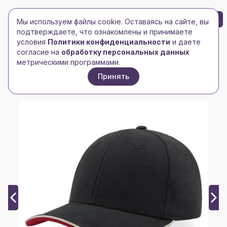
БРЕНД-ЛОГО
0
Мы используем файлы cookie. Оставаясь на сайте, вы
Toggle navigation
Toggle navigation
подтверждаете, что ознакомлены и принимаете
условия
Политики конфиденциальности
и даете
Главная
/
Головные уборы
/
Бейсболки
/
согласие на
обработку персональных данных
Бейсболка PILOT PIPING SANDWICH, 6 клиньев,
метрическими программами.
металлическая застежка
Принять