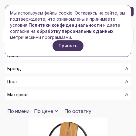
БРЕНД-ЛОГО
0
Мы используем файлы cookie. Оставаясь на сайте, вы
Toggle navigation
Toggle navigation
подтверждаете, что ознакомлены и принимаете
Главная
/
Часы
/
Настенные часы
условия
Политики конфиденциальности
и даете
согласие на
обработку персональных данных
метрическими программами.
Принять
Цена
Бренд
От
Цвет
До
-
Материал
HAPPY GIFTS
Показать
СЕРЕБРИСТЫЙ, БЕЛЫЙ/ЧЕРНЫЙ
HARD WORK
ПРОЗРАЧНЫЙ МАТОВЫЙ/ЧЕРНЫЙ/КРАСНЫЙ
АЛЮМИНИЙ, СТЕКЛО
По имени
По цене
По остатку
INDIVO
ПАЛИСАНДР
ПЛАСТИК, БУМАГА
MOLTI
БЕЛЫЙ
ПЛАСТИК/СТЕКЛО